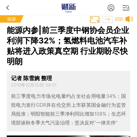
能源
试听
T中
能源内参|前三季度中钢协会员企业
利润下降32%；氢燃料电池汽车补
贴将进入政策真空期 行业期盼尽快
明朗
记者 陈雪婉 整理
2019年10月30日 09:01
前三季度电力市场化电量约占全社会用电量34%；国
投电力发行GDR并在伦交所上市获英国金融行为监管
局批准；明阳智能前三季净利同比增加108%；生态环
境部谈秋冬季大气污染治理：坚决反对“一律关停”