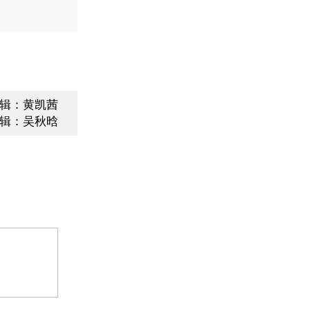
辑：黄凯茜
辑：吴秋晗