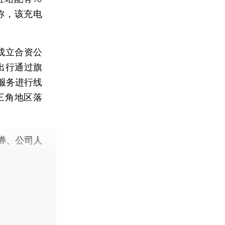
中称，该充电
。
成立合资公
出行通过旗
服务进行线
三角地区落
券、公司人