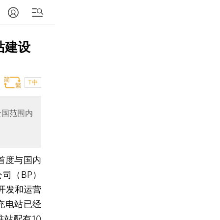
站建设
T中
全国范围内
首度与国内
司（BP）
开发和运营
充电站已经
站配有10