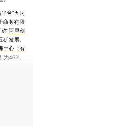
平台“五阿
子商务有限
称“
阿里创
五矿发展、
理中心（有
为46%、