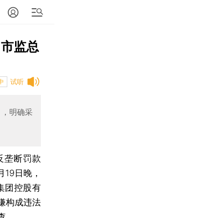
 市监总
试听
中
》，明确采
亿反垄断罚款
月19日晚，
集团控股有
嫌构成违法
查。