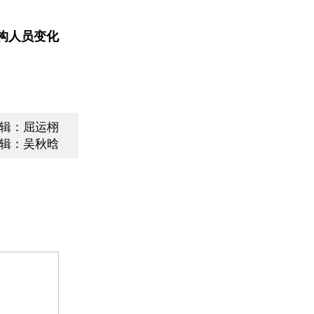
构人员变化
辑：屈运栩
辑：吴秋晗