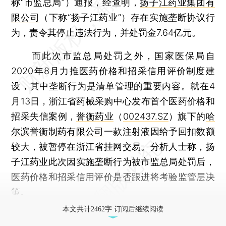
称“市监总局”）通报，经查明，
扬子江药业集团有
限公司
（下称“扬子江药业”）存在实施垄断协议行
为，责令其停止违法行为，并处罚金7.64亿元。
而此次市监总局处罚之外，国家医保局自
2020年8月力推医药价格和招采信用评价制度建
设，其中垄断行为是清单管理的重要内容。就在4
月13日，浙江省药械采购中心发布首个医药价格和
招采失信案例，
誉衡药业
（
002437.SZ
）旗下的
哈
尔滨誉衡制药有限公司
一款注射液因给予回扣数额
较大，被暂停在浙江省挂网交易。分析人士称，扬
子江药业此次因实施垄断行为被市监总局处罚后，
医药价格和招采信用评价是否跟进将考验监管层决
策。
本文共计2462字 订阅后继续阅读