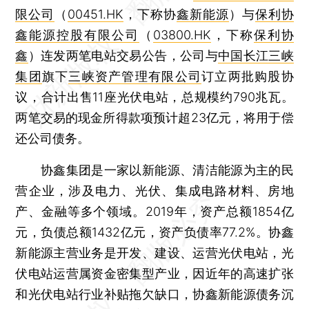
限公司
（
00451.HK
，下称协
鑫新能源
）与
保利协
鑫能源控股有限公司
（
03800.HK
，下称
保利协
鑫
）连发两笔电站交易公告，公司与
中国长江三峡
集团
旗下
三峡资产管理有限公司
订立两批购股协
议，合计出售11座光伏电站，总规模约790兆瓦。
两笔交易的现金所得款项预计超23亿元，将用于偿
还公司债务。
协鑫集团是一家以新能源、清洁能源为主的民
营企业，涉及电力、光伏、集成电路材料、房地
产、金融等多个领域。2019年，资产总额1854亿
元，负债总额1432亿元，资产负债率77.2%。协鑫
新能源主营业务是开发、建设、运营光伏电站，光
伏电站运营属资金密集型产业，因近年的高速扩张
和光伏电站行业补贴拖欠缺口，协鑫新能源债务沉