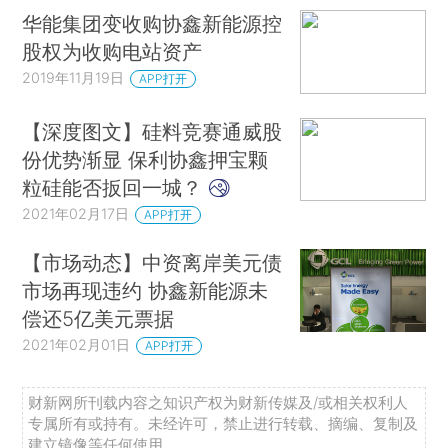
华能集团变收购协鑫新能源控
股权为收购电站资产
2019年11月19日
APP打开
【深度图文】硅料竞赛通威股
份优势渐显 保利协鑫押宝颗
粒硅能否扳回一城？
2021年02月17日
APP打开
【市场动态】中资离岸美元债
市场再现违约 协鑫新能源未
偿还5亿美元票据
2021年02月01日
APP打开
财新网所刊载内容之知识产权为财新传媒及/或相关权利人
专属所有或持有。未经许可，禁止进行转载、摘编、复制及
建立镜像等任何使用。