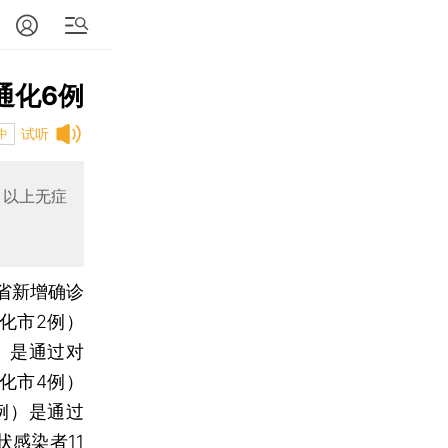
通化6例
试听
中
，以上无症
全省新增确诊
化市2例）
）是通过对
化市4例）
例）是通过
感染者11