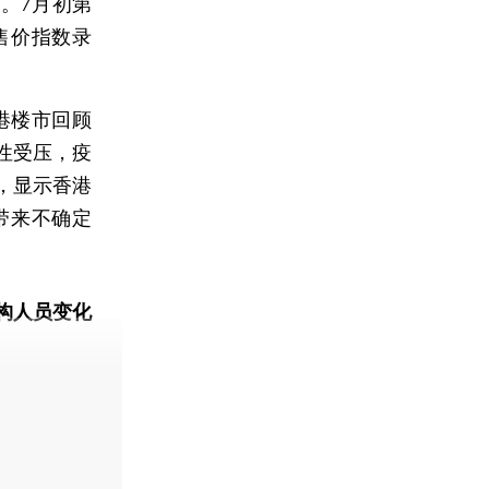
。7月初第
售价指数录
。
香港楼市回顾
性受压，疫
，显示香港
带来不确定
构人员变化
动态