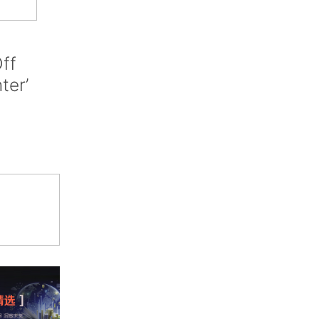
ff
nter’