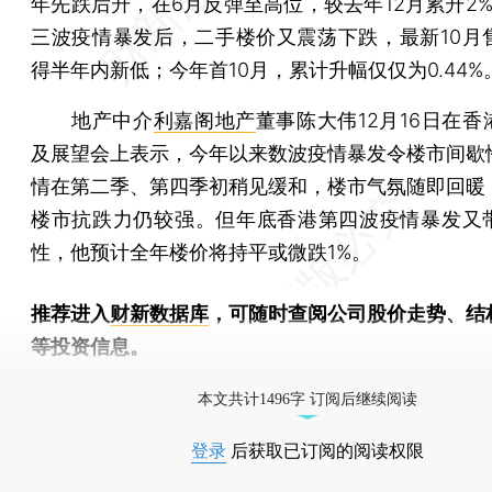
年先跌后升，在6月反弹至高位，较去年12月累升2%
三波疫情暴发后，二手楼价又震荡下跌，最新10月
得半年内新低；今年首10月，累计升幅仅仅为0.44%
地产中介
利嘉阁地产
董事陈大伟12月16日在
及展望会上表示，今年以来数波疫情暴发令楼市间歇
情在第二季、第四季初稍见缓和，楼市气氛随即回暖
楼市抗跌力仍较强。但年底香港第四波疫情暴发又
性，他预计全年楼价将持平或微跌1%。
推荐进入
财新数据库
，可随时查阅公司股价走势、结
等投资信息。
财新机器人产业指数(RII)已发布，
点击了解行业
本文共计1496字 订阅后继续阅读
登录
后获取已订阅的阅读权限