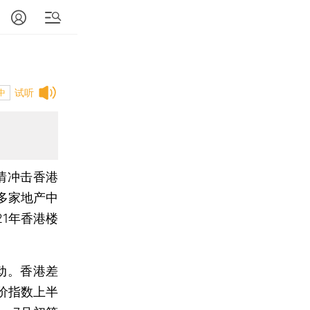
试听
中
情冲击香港
多家地产中
21年香港楼
动。香港差
价指数上半