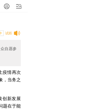
试听
中
民众自愿参
土疫情再次
象，当务之
技创新发展
问题在于能