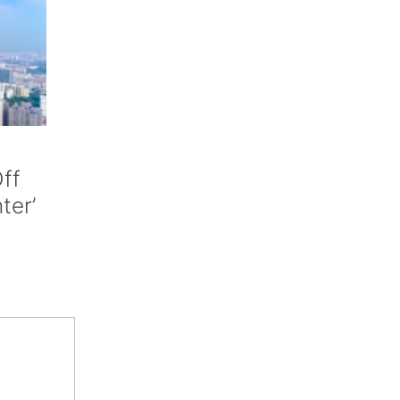
ff
nter’