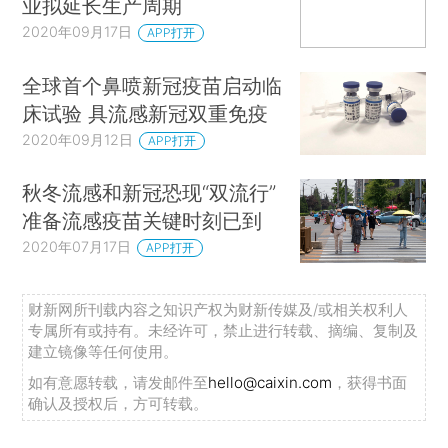
业拟延长生产周期
2020年09月17日
APP打开
全球首个鼻喷新冠疫苗启动临
床试验 具流感新冠双重免疫
2020年09月12日
APP打开
秋冬流感和新冠恐现“双流行”
准备流感疫苗关键时刻已到
2020年07月17日
APP打开
财新网所刊载内容之知识产权为财新传媒及/或相关权利人
专属所有或持有。未经许可，禁止进行转载、摘编、复制及
建立镜像等任何使用。
如有意愿转载，请发邮件至
hello@caixin.com
，获得书面
确认及授权后，方可转载。