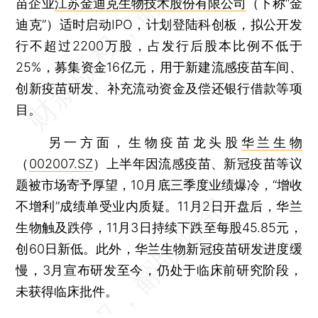
苗企业
江苏金迪克生物技术股份有限公司
（下称“金
迪克”）适时启动IPO，计划登陆科创板，拟公开发
行不超过2200万股，占发行后股本比例不低于
25%，募集资金16亿元，用于新建流感疫苗车间、
创新疫苗研发、补充流动资金及偿还银行借款等项
目。
另一方面，生物疫苗龙头股
华兰生物
（
002007.SZ
）上半年因流感疫苗、新冠疫苗等议
题被市场寄予厚望，10月底三季度业绩爆冷，“增收
不增利”成绩单受业内质疑。11月2日开盘后，华兰
生物触及跌停，11月3日持续下跌至每股45.85元，
创60日新低。此外，华兰生物新冠疫苗研发进度缓
慢，3月宣布研发至今，仍处于临床前研究阶段，
未获得临床批件。