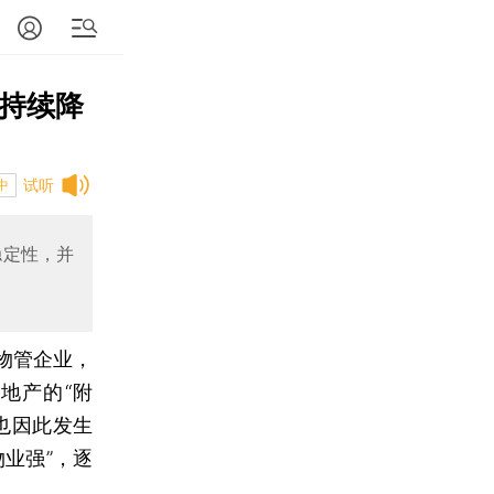
业持续降
试听
中
稳定性，并
的物管企业，
地产的“附
也因此发生
业强”，逐