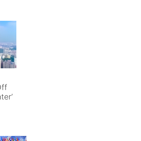
ff
nter’