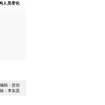
构人员变化
动态
编辑：贺信
辑：李东昊