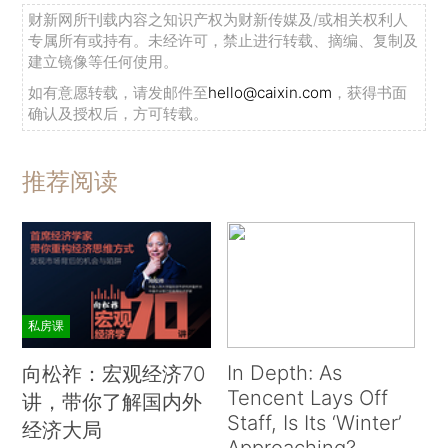
财新网所刊载内容之知识产权为财新传媒及/或相关权利人
专属所有或持有。未经许可，禁止进行转载、摘编、复制及
建立镜像等任何使用。
如有意愿转载，请发邮件至
hello@caixin.com
，获得书面
确认及授权后，方可转载。
推荐阅读
私房课
In Depth: As
向松祚：宏观经济70
Tencent Lays Off
讲，带你了解国内外
Staff, Is Its ‘Winter’
经济大局
Approaching?