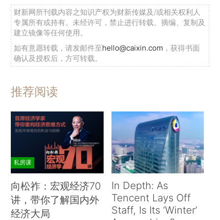
财新网所刊载内容之知识产权为财新传媒及/或相关权利人
专属所有或持有。未经许可，禁止进行转载、摘编、复制及
建立镜像等任何使用。
如有意愿转载，请发邮件至
hello@caixin.com
，获得书面
确认及授权后，方可转载。
推荐阅读
私房课
In Depth: As
向松祚：宏观经济70
Tencent Lays Off
讲，带你了解国内外
Staff, Is Its ‘Winter’
经济大局