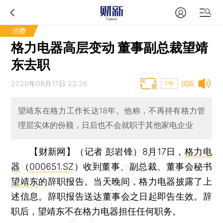
消费
格力电器高层变动 董事副总裁望靖
东去职
2020年08月17日 22:26
试听
T中
望靖东在格力工作长达18年。他称，不再持有格力管
理层实体的份额，日后也不会就职于其他家电企业
【财新网】（记者 彭岩锋）
8月17日，
格力电
器
（
000651.SZ
）收到董事、副总裁、董事会秘书
望靖东
的辞职报告。当天晚间，格力电器披露了上
述信息。辞职报告送达董事会之日起即告生效。辞
职后，望靖东不在格力电器担任任何职务。