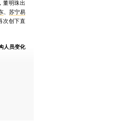
，董明珠出
东
、
苏宁易
再次创下直
构人员变化
动态