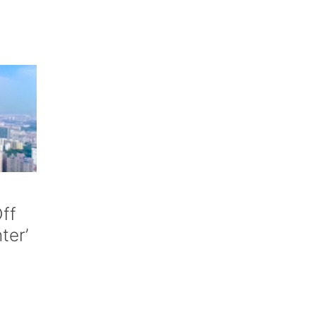
ff
nter’