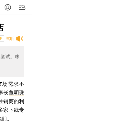
店
试听
中
次尝试。珠
市场需求不
事长
董明珠
经销商的利
多家下线专
他们。