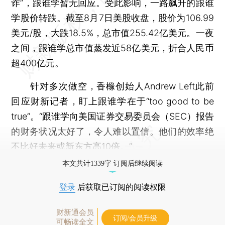
诈”，跟谁学暂无回应。受此影响，一路飙升的跟谁
学股价转跌。截至8月7日美股收盘，股价为106.99
美元/股，大跌18.5%，总市值255.42亿美元。一夜
之间，跟谁学总市值蒸发近58亿美元，折合人民币
超400亿元。
针对多次做空，香橼创始人Andrew Left此前
回应财新记者，盯上跟谁学在于“too good to be
true”。“跟谁学向美国证券交易委员会（SEC）报告
的财务状况太好了，令人难以置信。他们的效率绝
不比
好未来
或
新东方
高10倍。”
本文共计1339字 订阅后继续阅读
登录
后获取已订阅的阅读权限
财新通会员
订阅/会员升级
可畅读全文