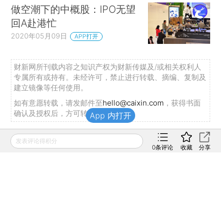
做空潮下的中概股：IPO无望
回A赴港忙
2020年05月09日
APP打开
财新网所刊载内容之知识产权为财新传媒及/或相关权利人
专属所有或持有。未经许可，禁止进行转载、摘编、复制及
建立镜像等任何使用。
如有意愿转载，请发邮件至
hello@caixin.com
，获得书面
确认及授权后，方可转载。
App 内打开
发表评论得积分
推荐阅读
0
条评论
收藏
分享
私房课