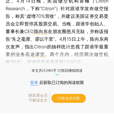
止。4月14日晚，美国做空机构香橼（Citron
Research，下称“Citron”）针对跟谁学发布做空报
告，称其“虚增70%营收”，并建议美国证券交易委
员会立即暂停其股票交易。当晚，跟谁学创始人、
董事长兼CEO
陈向东
在朋友圈怒斥无耻，并称该报
告“失之毫厘、谬以千里”。4月15日上午，陈向东再
次发声，指出Citron的抽样统计忽视了跟谁学最重
要的业务
高途课堂
。两个月内，经历两次做空机
构“狙击”，跟谁学市值蒸发超234亿元。
本文共计2981字 订阅后继续阅读
登录
后获取已订阅的阅读权限
财新通会员
订阅/会员升级
可畅读全文