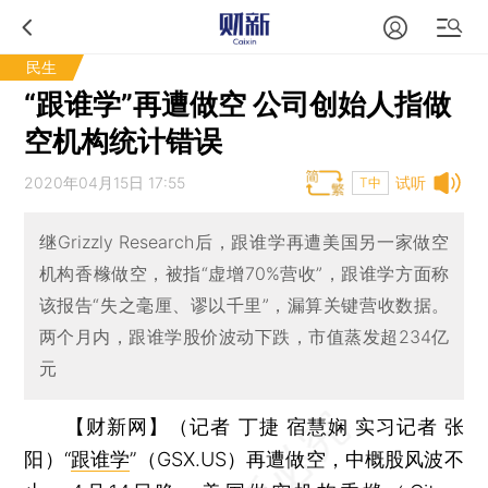
民生
“跟谁学”再遭做空 公司创始人指做
空机构统计错误
2020年04月15日 17:55
试听
T中
继Grizzly Research后，跟谁学再遭美国另一家做空
机构香橼做空，被指“虚增70%营收”，跟谁学方面称
该报告“失之毫厘、谬以千里”，漏算关键营收数据。
两个月内，跟谁学股价波动下跌，市值蒸发超234亿
元
【财新网】（记者 丁捷 宿慧娴 实习记者 张
阳）
“
跟谁学
”（GSX.US）再遭做空，中概股风波不