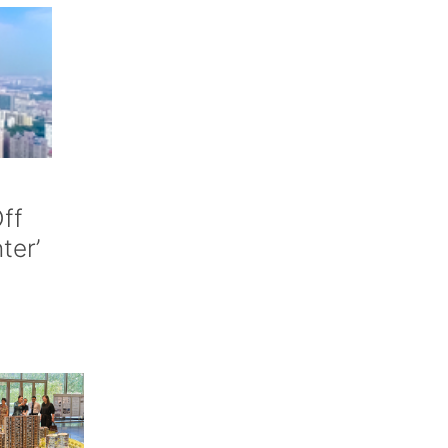
ff
nter’