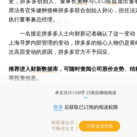
更，拼多多创始人、董事长
黄峥
与CEO
陈磊
退出董
席法务官朱健翀接棒拼多多联合创始人孙沁，担任法
执行董事兼总经理。
一名接近拼多多人士向财新记者确认了这一变动
上海寻梦内部管理的变动，拼多多的核心人物仍是黄
次高层变动的原因，拼多多官方不予回应。
推荐进入
财新数据库
，可随时查阅公司股价走势、结
等投资信息。
财新机器人产业指数(RII)已发布，
点击了解行业动态
本文共计1330字 订阅后继续阅读
登录
后获取已订阅的阅读权限
财新通会员
订阅/会员升级
可畅读全文