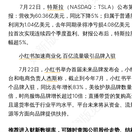
7月22日，
特斯拉
（NASDAQ：TSLA）公
报：营收为60.36亿美元，同比下降5%；归属于普
利润为1.04亿美元，去年同期录得净亏损4.08亿美
拉首次实现连续四个季度盈利。财报公布后，特斯拉
幅超5%。
小红书加速商业化 百亿流量吸引品牌入驻
7月22日，
小红书
举办首届未来品牌发布会，小
台和电商负责人
杰斯
称，截止到今年7月，小红书平
个品牌入驻，同比去年增长83%，美妆护肤品牌数量
倍，时尚服饰品牌增长超过10倍；直播带货的复购高达
且退货率低于行业平均水平。平台未来将从资金、流
源等方面向品牌提供扶持。
推荐进入
财新数据库
，可随时查阅公司股价走势、结