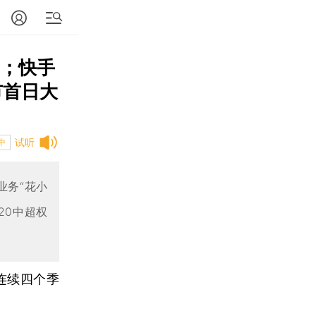
元；快手
市首日大
试听
中
业务“花小
20中超权
次连续四个季