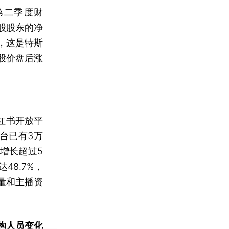
布第二季度财
通股股东的净
元，这是特斯
股价盘后涨
红书开放平
台已有3万
增长超过5
48.7%，
量和主播资
构人员变化