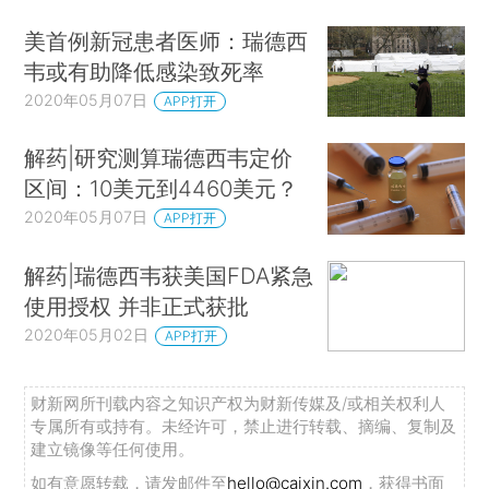
美首例新冠患者医师：瑞德西
韦或有助降低感染致死率
2020年05月07日
APP打开
解药|研究测算瑞德西韦定价
区间：10美元到4460美元？
2020年05月07日
APP打开
解药|瑞德西韦获美国FDA紧急
使用授权 并非正式获批
2020年05月02日
APP打开
财新网所刊载内容之知识产权为财新传媒及/或相关权利人
专属所有或持有。未经许可，禁止进行转载、摘编、复制及
建立镜像等任何使用。
如有意愿转载，请发邮件至
hello@caixin.com
，获得书面