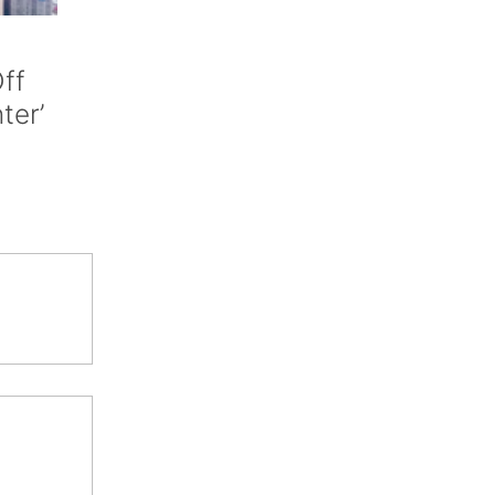
ff
nter’