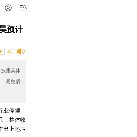
志昊预计
试听
中
未披露具体
%，调整后
行业停摆，
元，整体收
上作出上述表