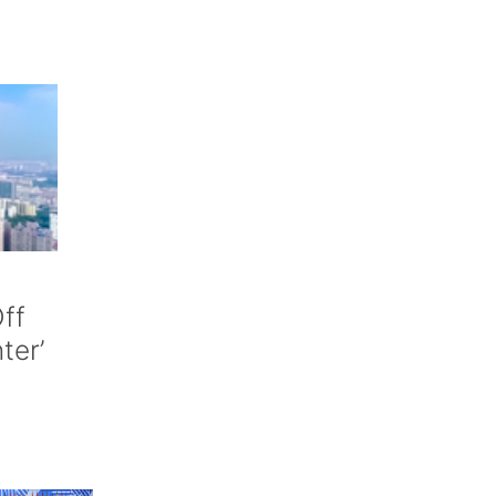
ff
nter’