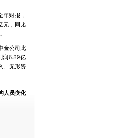
。
年全年财报，
9亿元，同比
%。
中金公司此
润6.89亿
入、无形资
构人员变化
动态