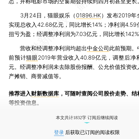
态，并称电影市场的空窗期会持续到四月初甚至更长
3月24日，猫眼娱乐（
01896.HK
）发布2019
实现总收入42.68亿元，同比增长14%；净利润4.5
扭亏为盈；经调整净利润为7.03亿元，同比增长142
营收和经调整净利润均超出
中金公司
此前预期。
前预计
猫眼
2019年营业收入40.89亿元，调整后净利
元。经调整净利润未去除股份报酬、公允价值投资收
产摊销、商誉减值等。
推荐进入
财新数据库
，可随时查阅公司股价走势、结
等投资信息。
财新机器人产业指数(RII)已发布，
点击了解行业
本文共计1832字 订阅后继续阅读
登录
后获取已订阅的阅读权限