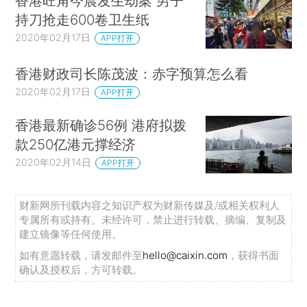
香港旺角今晨发生劫案 男子
持刀抢走600卷卫生纸
2020年02月17日
APP打开
香港财政司长陈茂波：赤字预算怎么看
2020年02月17日
APP打开
香港最新确诊56例 港府拟拨
款250亿港元撑经济
2020年02月14日
APP打开
财新网所刊载内容之知识产权为财新传媒及/或相关权利人
专属所有或持有。未经许可，禁止进行转载、摘编、复制及
建立镜像等任何使用。
如有意愿转载，请发邮件至
hello@caixin.com
，获得书面
确认及授权后，方可转载。