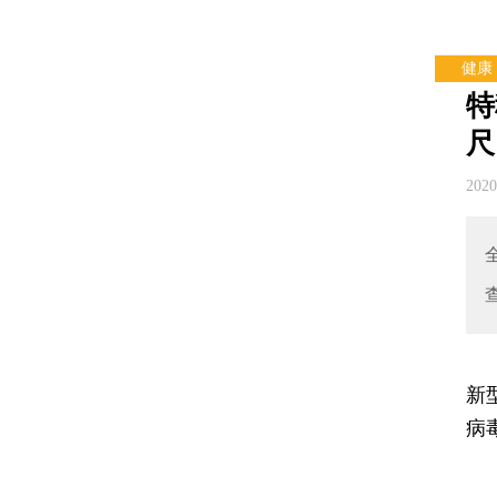
健康
特
尺
202
新
病
上