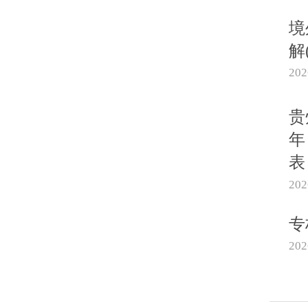
境
解
20
贵
年
表
20
专
20