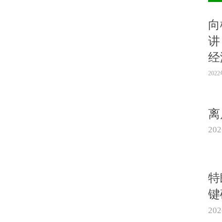
向
讲
经
202
离
20
特
键
20