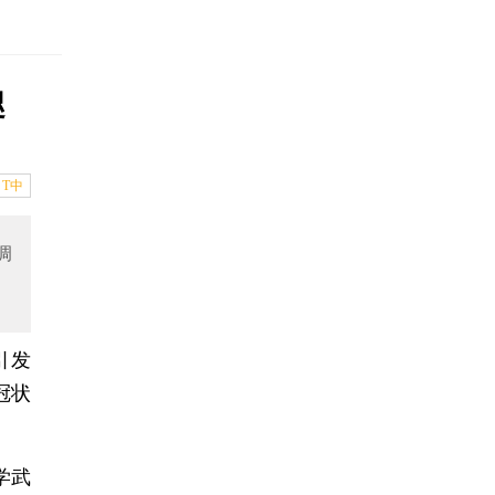
咫
T中
调
引发
冠状
学武