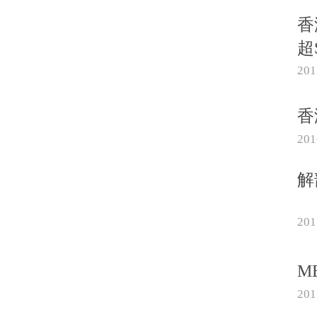
香
超
20
香
20
解
20
M
20