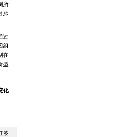
制所
冠肺
通过
因组
别在
个新型
变化
任波