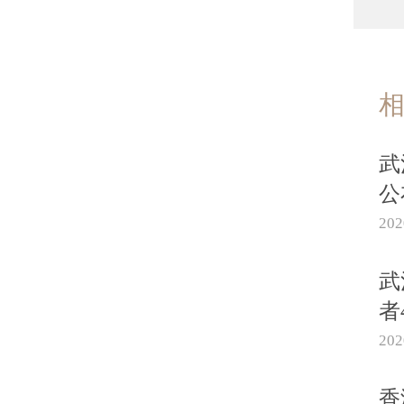
武
公
20
武
者
20
香