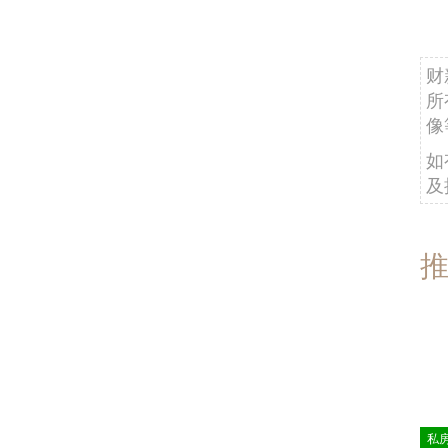
财
所
像
如
及
私