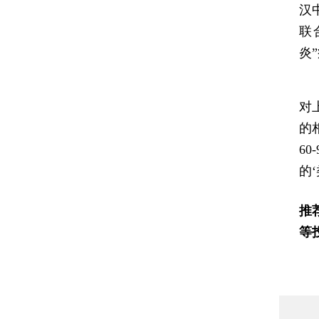
汉
联
炎
香
对
的
60
的‘
推
等
财