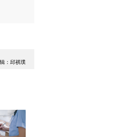
辑：邱祺璞