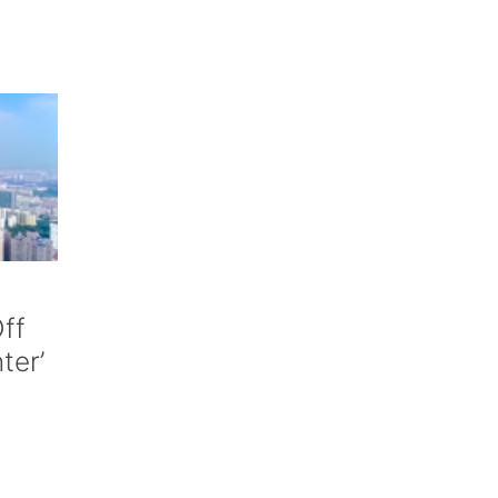
ff
nter’