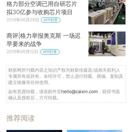
格力部分空调已用自研芯片
拟30亿参与收购芯片项目
2019年06月26日
APP打开
商评|格力举报奥克斯 一场迟
早要来的战争
2019年06月12日
APP打开
财新网所刊载内容之知识产权为财新传媒及/或相关权利人
专属所有或持有。未经许可，禁止进行转载、摘编、复制及
建立镜像等任何使用。
如有意愿转载，请发邮件至
hello@caixin.com
，获得书面
确认及授权后，方可转载。
推荐阅读