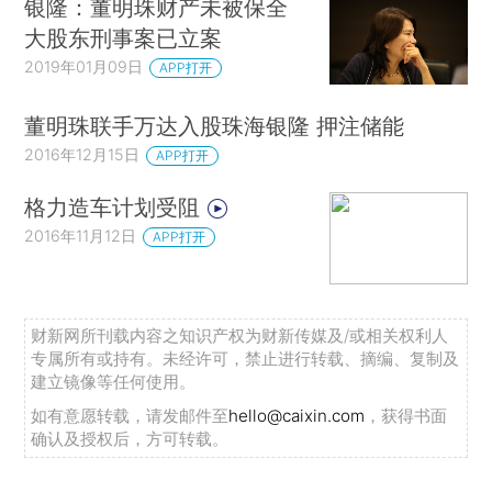
银隆：董明珠财产未被保全
大股东刑事案已立案
2019年01月09日
APP打开
董明珠联手万达入股珠海银隆 押注储能
2016年12月15日
APP打开
格力造车计划受阻
2016年11月12日
APP打开
财新网所刊载内容之知识产权为财新传媒及/或相关权利人
专属所有或持有。未经许可，禁止进行转载、摘编、复制及
建立镜像等任何使用。
如有意愿转载，请发邮件至
hello@caixin.com
，获得书面
确认及授权后，方可转载。