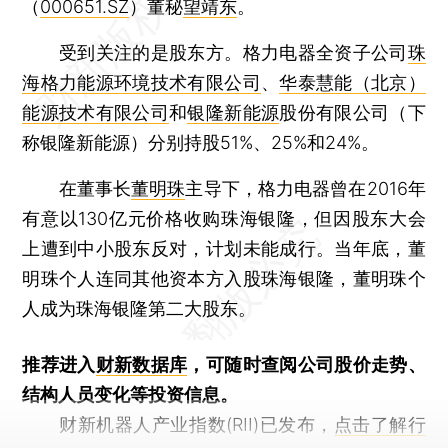
（
000651.SZ
）董秘
望靖东
。
受到关注的是股东方。格力电器全资子公司
珠
海格力能源环境技术有限公司
、
华泰慧能（北京）
能源技术有限公司
和
银隆新能源
股份有限公司（下
称银隆新能源）分别持股51%、25%和24%。
在董事长
董明珠
主导下，格力电器曾在2016年
有意以130亿元价格收购珠海银隆，但因股东大会
上遭到中小股东反对，计划未能成行。当年底，董
明珠个人连同其他资本方入股珠海银隆，董明珠个
人成为珠海银隆第二大股东。
推荐进入
财新数据库
，可随时查阅公司股价走势、
结构人员变化等投资信息。
财新机器人产业指数(RII)已发布，
点击了解行