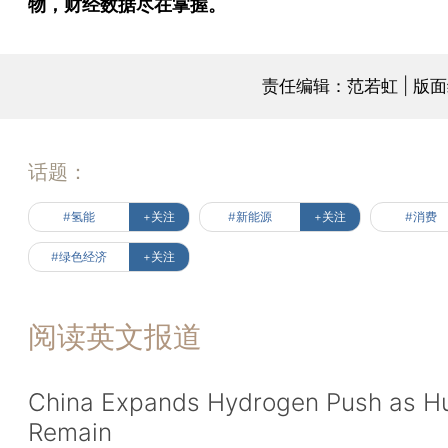
物，财经数据尽在掌握。
责任编辑：范若虹 | 版
话题：
#氢能
+关注
#新能源
+关注
#消费
#绿色经济
+关注
阅读英文报道
China Expands Hydrogen Push as H
Remain