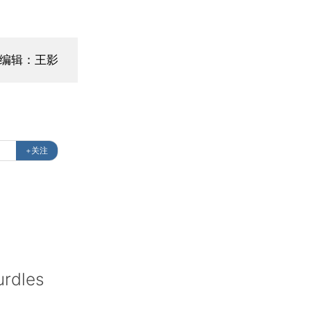
面编辑：王影
+关注
urdles