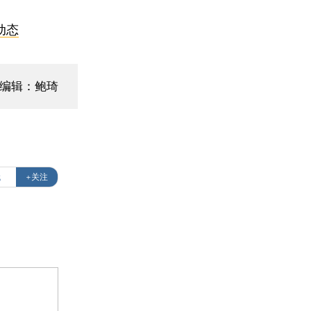
动态
面编辑：鲍琦
代
+关注