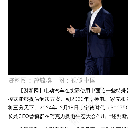
资料图：曾毓群。图：视觉中国
【财新网】
电动汽车在实际使用中面临一些特殊
模式能够提供解决方案。到2030年，换电、家充和
将三分天下。2024年12月18日，
宁德时代
（
300750
长兼CEO
曾毓群
在巧克力换电生态大会作出上述判断