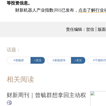
等投资信息。
财新机器人产业指数(RII)已发布，
点击了解行业
责任编辑：贺信 | 版
话题：
#曾毓群
+关注
#新能源车
+关注
#宁德时
相关阅读
财新周刊｜曾毓群想拿回主动权