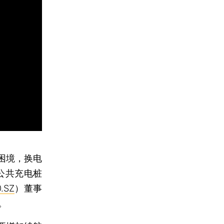
困境，换电
公共充电桩
.SZ
）董事
。