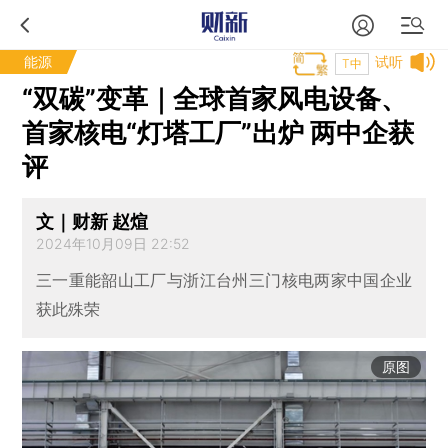
能源
试听
T中
“双碳”变革｜全球首家风电设备、
首家核电“灯塔工厂”出炉 两中企获
评
文｜财新 赵煊
2024年10月09日 22:52
三一重能韶山工厂与浙江台州三门核电两家中国企业
获此殊荣
原图