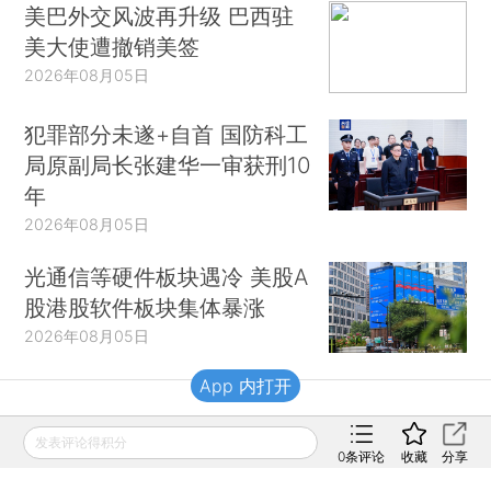
美巴外交风波再升级 巴西驻
美大使遭撤销美签
2026年08月05日
犯罪部分未遂+自首 国防科工
局原副局长张建华一审获刑10
年
2026年08月05日
光通信等硬件板块遇冷 美股A
股港股软件板块集体暴涨
2026年08月05日
App 内打开
财新移动
发表评论得积分
0
条评论
收藏
分享