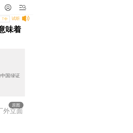
试听
T中
业意味着
购中国绿证
原图
厂外立面