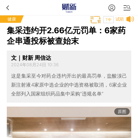
健康
试听
T中
集采违约开2.66亿元罚单：6家药
企串通投标被查始末
文｜财新 周信达
2024年08月24日 10:36
这是集采至今对药企违约开出的最高罚单，盐酸溴己
新注射液4家原中选企业的中选资格被取消，6家企业
全部列入国家组织药品集中采购“违规名单”
原图