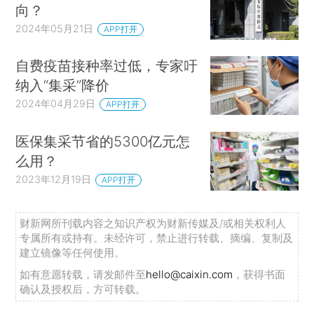
向？
2024年05月21日
APP打开
自费疫苗接种率过低，专家吁
纳入“集采”降价
2024年04月29日
APP打开
医保集采节省的5300亿元怎
么用？
2023年12月19日
APP打开
财新网所刊载内容之知识产权为财新传媒及/或相关权利人
专属所有或持有。未经许可，禁止进行转载、摘编、复制及
建立镜像等任何使用。
如有意愿转载，请发邮件至
hello@caixin.com
，获得书面
确认及授权后，方可转载。