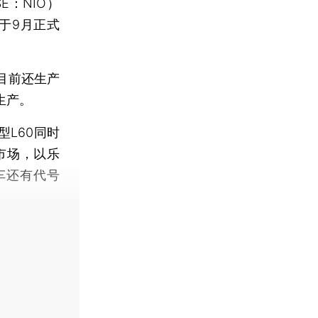
SE：NIO）
于9月正式
目前还生产
生产。
L60同时
市场，以乐
车还有代号
。