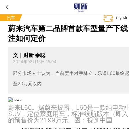
汽车
English
蔚来汽车第二品牌首款车型量产下线
注如何定价
文｜财新 余聪
2024年08月16日 15:04
部分市场人士认为，当前竞争对手林立，乐道L60最终
至20万元以内
蔚来L60。据蔚来披露，L60是一款纯电动
SUV，定位家庭用车，标准续航版本（即
的预售价为21.99万元。图：视觉中国