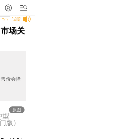
试听
T中
 市场关
起售价会降
原图
中型
入门版）