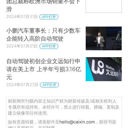
团总裁称欧洲市场销量不会下
滑
2024年07月31日
APP打开
小鹏汽车董事长：只有少数车
企能转入高阶自动驾驶
2024年07月31日
APP打开
自动驾驶初创企业文远知行申
请在美上市 上半年亏损3.16亿
元
2024年07月27日
APP打开
财新网所刊载内容之知识产权为财新传媒及/或相关权利人
专属所有或持有。未经许可，禁止进行转载、摘编、复制及
建立镜像等任何使用。
如有意愿转载，请发邮件至
hello@caixin.com
，获得书面
确认及授权后，方可转载。