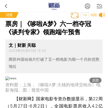
消费
试听
T中
票房｜《哆啦A梦》六一档夺冠
《谈判专家》领跑端午预售
文｜财新 关聪
2024年06月03日 12:43
两部外国动画片打破了五一档电影为期一个月的优势
地位
原图
资料图：上海，《哆啦A梦:大雄的地球交响乐》电
影海报。图：视觉中国
【财新网】
国家电影专资办数据显示，第22周
（5月27日-6月2日），全国电影票房收入4.2亿