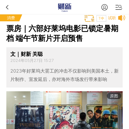
消费
试听
T中
票房｜六部好莱坞电影已锁定暑期
档 端午节新片开启预售
文｜财新 关聪
2024年05月27日 15:27
2023年好莱坞大罢工的冲击不仅影响到美国本土，新
片制作、宣发延后，亦对海外市场发行带来影响
原图