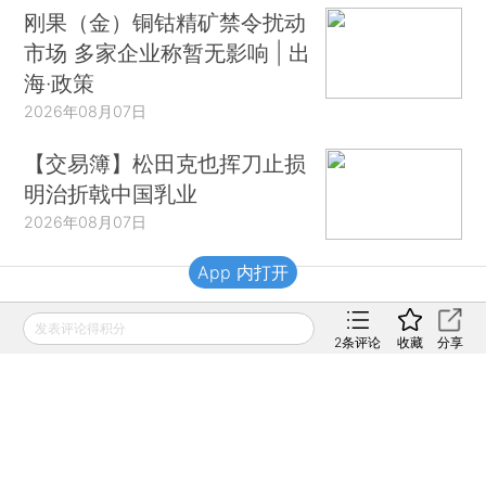
刚果（金）铜钴精矿禁令扰动
市场 多家企业称暂无影响 | 出
海·政策
2026年08月07日
【交易簿】松田克也挥刀止损
明治折戟中国乳业
2026年08月07日
App 内打开
财新移动
发表评论得积分
2
条评论
收藏
分享
财新
财新周刊
Caixin
登录
网页版
订阅电邮
|
|