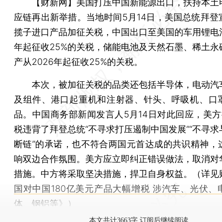
【财新网】
美国打压中国新能源出口，扶持本土
应链再出新举措。当地时间5月14日，美国总统拜登
揽子进口产品加征关税，中国出口至美国的车用锂电
年起征收25%的关税，储能电池及天然石墨、稀土永
产从2026年起征收25%的关税。
本次，被加征关税的品类还包括半导体，电动汽
及组件、港口起重机和注射器、针头、呼吸机、口
品。中国商务部新闻发言人5月14日对此回应，美方提
税违背了拜登总统“不寻求打压遏制中国发展”“不寻求
断链”的承诺，也不符合两国元首达成的共识精神，
响双边合作氛围。美方应立即纠正错误做法，取消对
措施。中方将采取坚决措施，捍卫自身权益。（详见
国对中国180亿美元产品大幅增税 涉汽车、光伏、
体、钢铝等
》）
本文共计3663字 订阅后继续阅读