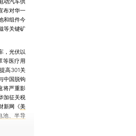
电动汽车供
宣布对华一
池和组件今
磁等关键矿
车，光伏以
罩等医疗用
高301关
与中国脱钩
这将严重影
华加征关税
财新网《
美
电池、半导