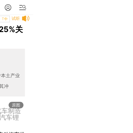
试听
T中
25%关
护本土产业
其冲
原图
汽车制造
汽车锂