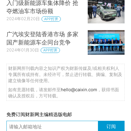
入门级新能源车集体降价 抢
夺燃油车市场份额
2024年02月20日
APP打开
广汽埃安登陆香港市场 多家
国产新能源车企同台竞争
2024年01月30日
APP打开
财新网所刊载内容之知识产权为财新传媒及/或相关权利人
专属所有或持有。未经许可，禁止进行转载、摘编、复制及
建立镜像等任何使用。
如有意愿转载，请发邮件至
hello@caixin.com
，获得书面
确认及授权后，方可转载。
免费订阅财新网主编精选版电邮
订阅