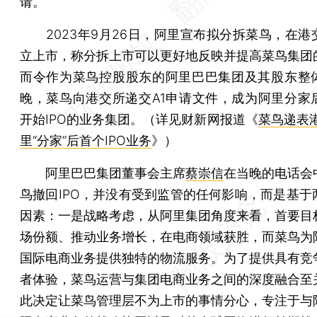
请。
2023年9月26日，阿里宣布拟分拆菜鸟，在港
立上市，称分拆上市可以更好地反映并提高菜鸟集团
而令作为菜鸟控股股东的阿里巴巴集团及其股东整
晚，菜鸟向港交所递交A1申请文件，成为阿里分家
开始IPO的业务集团。（详见财新网报道《
菜鸟递表
里“分家”后首个IPO业务
》）
阿里巴巴集团董事会主席
蔡崇信
在当晚的电话会
鸟撤回IPO，并没有受到监管的任何影响，而是基于
因素：一是战略考虑，从阿里集团角度来看，首要目
场份额、推动业务增长，在电商领域获胜，而菜鸟为
国际电商业务提供独特的物流服务。为了提供具有竞
者体验，菜鸟运营与集团电商业务之间的深度融合至
此决定让菜鸟管理层不为上市的事情分心，专注于与