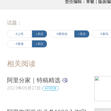
责任编辑：覃敏 | 版面
话题：
#上市
+关注
#蔡崇信
+关注
#菜鸟
#香港
+关注
相关阅读
阿里分家｜特稿精选
2023年05月27日
APP打开