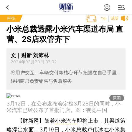
科技
试听
T中
小米总裁透露小米汽车渠道布局 直
营、2S店双管齐下
文｜财新 刘沛林
2024年03月20日 07:02
将用户交互、车辆交付等核心环节把握在自己手里，
经销商只负责销售与售后服务
原图
3月12日，在公布发布会定档3月28日的同时，小
米汽车已经公布了首批门店。图：视觉中国
【财新网】
随着
小米汽车
即将上市，其渠道策
略浮出水面。3月19日，小米总裁
卢伟冰
在
小米集