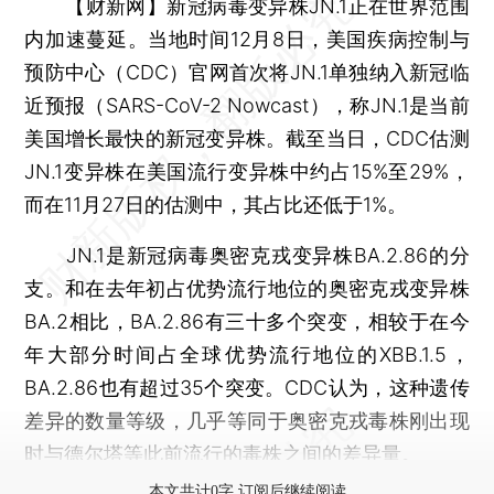
【财新网】
新冠病毒变异株JN.1正在世界范围
内加速蔓延。当地时间12月8日，美国疾病控制与
预防中心（CDC）官网首次将JN.1单独纳入新冠临
近预报（SARS-CoV-2 Nowcast），称JN.1是当前
美国增长最快的新冠变异株。截至当日，CDC估测
JN.1变异株在美国流行变异株中约占15%至29%，
而在11月27日的估测中，其占比还低于1%。
JN.1是新冠病毒奥密克戎变异株BA.2.86的分
支。和在去年初占优势流行地位的奥密克戎变异株
BA.2相比，BA.2.86有三十多个突变，相较于在今
年大部分时间占全球优势流行地位的XBB.1.5，
BA.2.86也有超过35个突变。CDC认为，这种遗传
差异的数量等级，几乎等同于奥密克戎毒株刚出现
时与德尔塔等此前流行的毒株之间的差异量。
本文共计0字 订阅后继续阅读