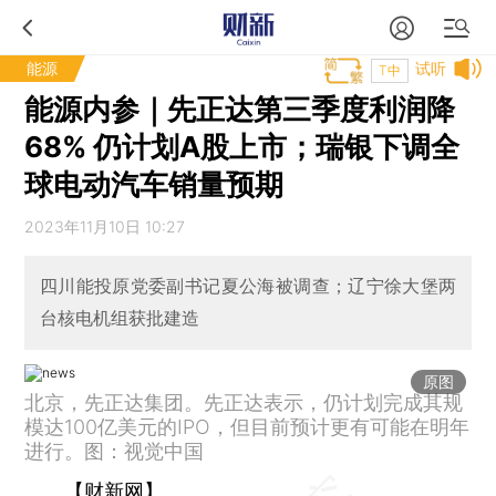
能源
试听
T中
能源内参｜先正达第三季度利润降
68% 仍计划A股上市；瑞银下调全
球电动汽车销量预期
2023年11月10日 10:27
四川能投原党委副书记夏公海被调查；辽宁徐大堡两
台核电机组获批建造
原图
北京，先正达集团。先正达表示，仍计划完成其规
模达100亿美元的IPO，但目前预计更有可能在明年
进行。图：视觉中国
【财新网】