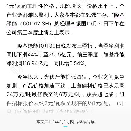
1元/瓦的非理性价格，现阶段这一价格水平上，全
产业链都难以盈利，大家基本都在勉强生存。”
隆基
绿能
（
601012.SH
）总经理
李振国
10月31日下午在
公司第三季度业绩会上表示。
隆基绿能10月30日晚发布三季报，当季净利润
同比下滑44%，至25.15亿元。前三季度，隆基绿能
净利润116.94亿元，同比增6.54%。
今年以来，光伏产能扩张凶猛，企业之间竞争
加剧，产品价格加速下跌，上游硅料价格已从最高
24万元/吨最低跌至约6万元/吨，跌去超七成；组
件招标报价从约2元/瓦跌至现在的约1元/瓦。（详
见《财新周刊》报道《
光伏冲险峰
》）
本文共计1447字 订阅后继续阅读