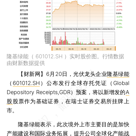
隆基绿能（ 601012.SH ）实时股价图。行情数据
由财新数据提供
【财新网】
6月20日，光伏龙头企业
隆基绿能
（
601012.SH
）公布发行全球存托凭证（Global
Depository Receipts,GDR）预案，将以新增发的
A
股
股票作为基础证券，在瑞士证券交易所挂牌上
市。
隆基绿能表示，此次境外上市主要目的是加快
产能建设和国际业务拓展，提升公司全球化产能战