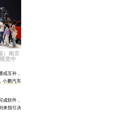
一届）南京
视觉中
通或互补，
，
小鹏汽车
写成软件，
则来指引决