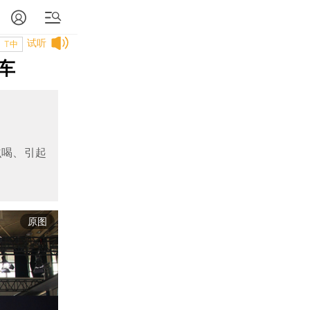
试听
T中
车
吆喝、引起
原图