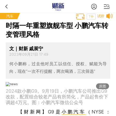
汽车
试听
T中
时隔一年重塑旗舰车型 小鹏汽车转
变管理风格
文｜财新 戚展宁
2023年09月21日 17:49
何小鹏称，过去他对员工以信任、授权、赋能为导
向，现在“一次不行提醒，两次喝酒，三次筛选”
原图
2024款小鹏G9。9月19日，小鹏汽车公司推出G9
改款，配置组合较老产品有所简化，产品起售价下
调超4万元。图：小鹏汽车微信公众号
【财新网】
G9是
小鹏汽车
（NYSE：