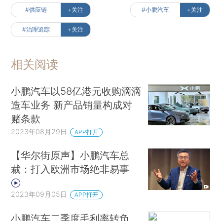
#供应链
+关注
#小鹏汽车
+关注
#治理追踪
+关注
相关阅读
小鹏汽车以58亿港元收购滴滴
造车业务 新产品销量构成对
赌条款
2023年08月29日
APP打开
【华尔街原声】小鹏汽车总
裁：打入欧洲市场绝非易事
2023年09月05日
APP打开
小鹏汽车二季度毛利率转负