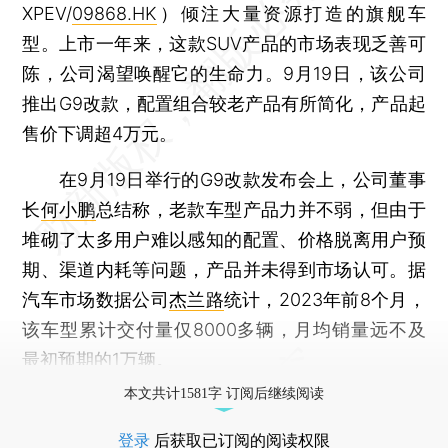
XPEV/
09868.HK
）倾注大量资源打造的旗舰车
型。上市一年来，这款SUV产品的市场表现乏善可
陈，公司渴望唤醒它的生命力。9月19日，该公司
推出G9改款，配置组合较老产品有所简化，产品起
售价下调超4万元。
在9月19日举行的G9改款发布会上，公司董事
长
何小鹏
总结称，老款车型产品力并不弱，但由于
堆砌了太多用户难以感知的配置、价格脱离用户预
期、渠道内耗等问题，产品并未得到市场认可。据
汽车市场数据公司
杰兰路
统计，2023年前8个月，
该车型累计交付量仅8000多辆，月均销量远不及
最初预期的1万辆。
本文共计1581字 订阅后继续阅读
登录
后获取已订阅的阅读权限