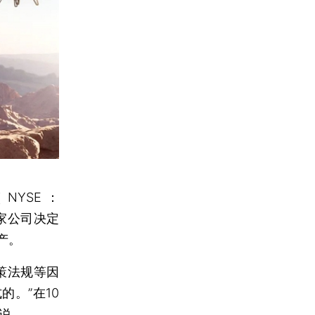
YSE：
家公司决定
产。
策法规等因
。”在10
说。