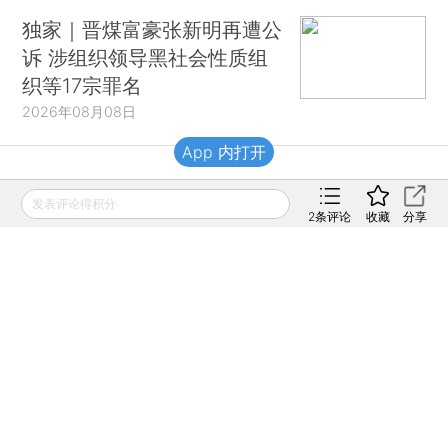
独家｜晋煤富豪张新明再遭公
诉 涉组织领导黑社会性质组
织等17宗罪名
2026年08月08日
App 内打开
财新移动
发表评论得积分
2
条评论
收藏
分享
财新
财新周刊
Caixin
登录
网页版
订阅电邮
|
|
Copyright 财新网 All Rights Reserved