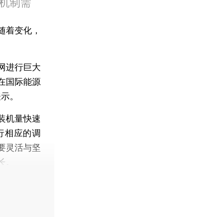
机制需
随着变化，
网进行巨大
在国际能源
表示。
装机量快速
行相应的调
要灵活与坚
长。