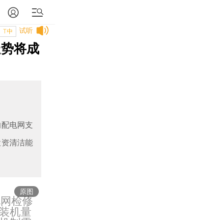
试听
T中
走势将成
的配电网支
投资清洁能
原图
电网检修
装机量