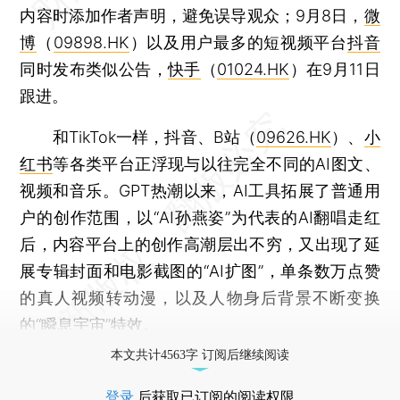
内容时添加作者声明，避免误导观众；9月8日，
微
博
（
09898.HK
）以及用户最多的短视频平台
抖音
同时发布类似公告，
快手
（
01024.HK
）在9月11日
跟进。
和TikTok一样，抖音、B站（
09626.HK
）、
小
红书
等各类平台正浮现与以往完全不同的AI图文、
视频和音乐。GPT热潮以来，AI工具拓展了普通用
户的创作范围，以“AI孙燕姿”为代表的AI翻唱走红
后，内容平台上的创作高潮层出不穷，又出现了延
展专辑封面和电影截图的“AI扩图”，单条数万点赞
的真人视频转动漫，以及人物身后背景不断变换
的“瞬息宇宙”特效。
本文共计4563字 订阅后继续阅读
登录
后获取已订阅的阅读权限