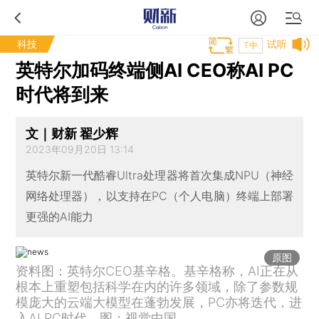
科技
试听
T中
英特尔加码终端侧AI CEO称AI PC
时代将到来
文｜财新 翟少辉
2023年09月20日 13:14
英特尔新一代酷睿Ultra处理器将首次集成NPU（神经
网络处理器），以支持在PC（个人电脑）终端上部署
更强的AI能力
原图
资料图：英特尔CEO基辛格。基辛格称，AI正在从
根本上重塑包括科学在内的许多领域，除了参数规
模庞大的云端大模型在蓬勃发展，PC亦将迭代，进
入AI PC时代。图：视觉中国